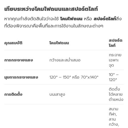
เทียบระหว่างโคมไฟถนนและสปอร์ตไลท์
หากคุณกำลังตัดสินใจว่าจะใช้
โคมไฟถนน
หรือ
สปอร์ตไลท์
สิ่ง
ที่ต้องพิจารณาคือพื้นที่และการใช้งานในลักษณะต่างๆ
สปอร์ต
คุณสมบัติ
โคมไฟถนน
ไลท์
กระจาย
การกระจายแสง
กว้างและสม่ำเสมอ
เฉพาะ
จุด
10° –
มุมการกระจายแสง
120° – 150° หรือ 70°x140°
120°
ติดตั้ง
การติดตั้ง
บนเสาสูง
ได้หลาย
ตำแหน่ง
สนาม
กีฬา,
ลาน
กว้าง,