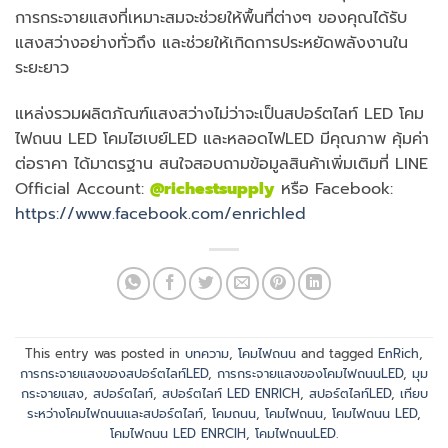
การกระจายแสงที่เหมาะสมจะช่วยให้พื้นที่ต่างๆ ของคุณได้รับ
แสงสว่างอย่างทั่วถึง และช่วยให้เกิดการประหยัดพลังงานใน
ระยะยาว
แหล่งรวมผลิตภัณฑ์แสงสว่างไม่ว่าจะเป็นสปอร์ตไลท์ LED โคม
ไฟถนน LED โคมไฮเบย์LED และหลอดไฟLED มีคุณภาพ คุ้มค่า
ต่อราคา ได้มาตรฐาน สนใจสอบถามข้อมูลสินค้าเพิ่มเติมที่ LINE
Official Account:
@richestsupply
หรือ Facebook:
https://www.facebook.com/enrichled
This entry was posted in
บทความ
,
โคมไฟถนน
and tagged
EnRich
,
การกระจายแสงของสปอร์ตไลท์LED
,
การกระจายแสงของโคมไฟถนนLED
,
มุม
กระจายแสง
,
สปอร์ตไลท์
,
สปอร์ตไลท์ LED ENRICH
,
สปอร์ตไลท์LED
,
เทียบ
ระหว่างโคมไฟถนนและสปอร์ตไลท์
,
โคมถนน
,
โคมไฟถนน
,
โคมไฟถนน LED
,
โคมไฟถนน LED ENRCIH
,
โคมไฟถนนLED
.