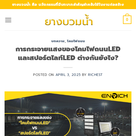
Skip
ยางบวมน้ำ คือ นวัตกรรมที่มีบทบาทสำคัญสำหรับใช้ในงานก่อสร้าง
to
content
0
บทความ
,
โคมไฟถนน
การกระจายแสงของโคมไฟถนนLED
และสปอร์ตไลท์LED ต่างกันยังไง?
POSTED ON
APRIL 3, 2025
BY
RICHEST