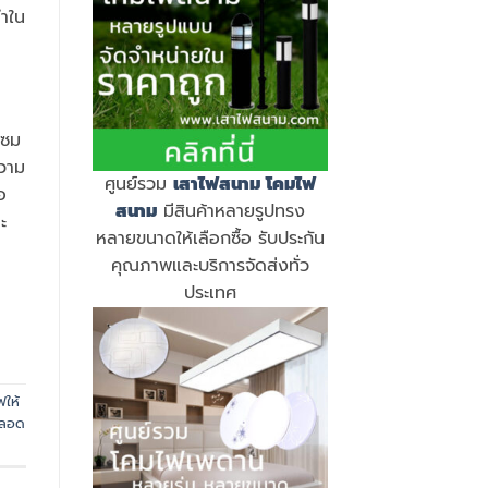
่ำใน
แซม
ความ
ศูนย์รวม
เสาไฟสนาม
โคมไฟ
อ
สนาม
มีสินค้าหลายรูปทรง
ะ
หลายขนาดให้เลือกซื้อ รับประกัน
คุณภาพและบริการจัดส่งทั่ว
ประเทศ
ฟให้
หลอด