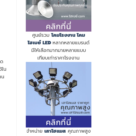
ศูนย์รวม
โคมโรงงาน
โคม
ไฮเบย์ LED
หลากหลายแบรนด์
มีให้เลือกมากมายหลายแบบ
เทียบเท่าราคาโรงงาน
อด
ช้ใน
าน
จำหน่าย
เสาไฮแมส
คุณภาพสูง