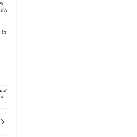
วร
ณได้
 โซ
คมไฟ
ไฟ