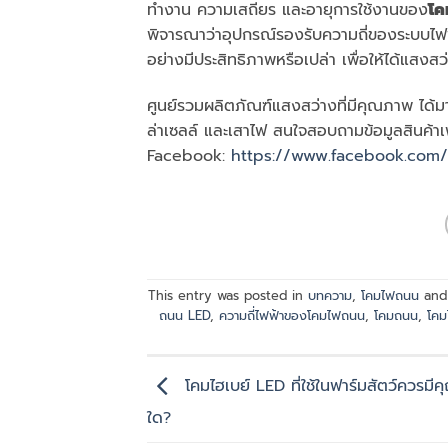
ทำงาน ความเสถียร และอายุการใช้งานของ
โ
พิจารณาว่าอุปกรณ์รองรับความถี่ของระบบไฟฟ
อย่างมีประสิทธิภาพหรือเปล่า เพื่อให้ได้แสงสว
ศูนย์รวมผลิตภัณฑ์แสงสว่างที่มีคุณภาพ ได้
ล่าเซลล์ และเสาไฟ สนใจสอบถามข้อมูลสินค้าเพ
Facebook:
https://www.facebook.com/
This entry was posted in
บทความ
,
โคมไฟถนน
and
ถนน LED
,
ความถี่ไฟฟ้าของโคมไฟถนน
,
โคมถนน
,
โคม
โคมไฮเบย์ LED ที่ใช้ในฟาร์มสัตว์ควรมี
ใด?