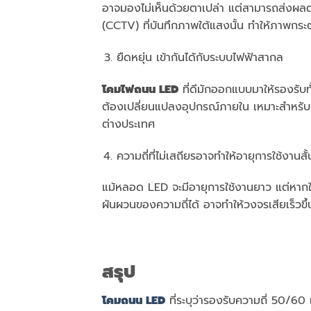
อาจมองไม่เห็นด้วยตาเปล่า แต่สามารถส่งผล
(CCTV) ที่บันทึกภาพใต้แสงนั้น ทำให้ภาพกระต
ยืดหยุ่น เข้ากันได้กับระบบไฟฟ้าสากล
โคมไฟถนน
LED
ที่ดีมักออกแบบมาให้รองรับท
ต้องเปลี่ยนแปลงอุปกรณ์ภายใน เหมาะสำหรับผ
ต่างประเทศ
ความถี่ที่ไม่เสถียรอาจทำให้อายุการใช้งานสั
แม้หลอด LED จะมีอายุการใช้งานยาว แต่หากใช้
ผันผวนของความถี่ได้ อาจทำให้วงจรเสียเร็ว
สรุป
โคมถนน
LED
ที่ระบุว่ารองรับความถี่ 50/60 