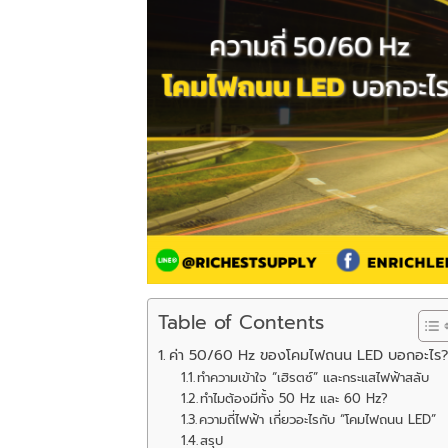
Table of Contents
ค่า 50/60 Hz ของโคมไฟถนน LED บอกอะไร?
ทำความเข้าใจ “เฮิรตซ์” และกระแสไฟฟ้าสลับ
ทำไมต้องมีทั้ง 50 Hz และ 60 Hz?
ความถี่ไฟฟ้า เกี่ยวอะไรกับ “โคมไฟถนน LED”
สรุป