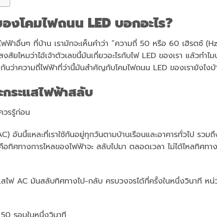
 ของโคมไฟถนน
LED บอกอะไร?
ฟฟ้าอื่นๆ ที่บ้าน เรามักจะเห็นคำว่า “ความถี่ 50 หรือ 60 เฮิรตซ์ (Hz
สงสัยไหมว่าไอ้เจ้าตัวเลขนี้มันเกี่ยวอะไรกับไฟ LED ของเรา แล้วทำไ
ันว่าความถี่ไฟฟ้าที่ว่านี้มันสำคัญกับโคมไฟถนน LED ของเรายังไงบ้
ละกระแสไฟฟ้าสลับ
ควรรู้ก่อน
อันนี้แหละที่เราใช้กันอยู่ทุกวันตามบ้านเรือนและอาคารทั่วไป รวมถึ
คือทิศทางการไหลของไฟฟ้าจะ สลับไปมา ตลอดเวลา ไม่ได้ไหลทิศทา
แสไฟ AC มันสลับทิศทางไป-กลับ ครบวงจรได้กี่ครั้งในหนึ่งวินาที หน่
50 รอบในหนึ่งวินาที