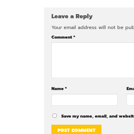
Leave a Reply
Your email address will not be pub
Comment
*
Name
*
Em
Save my name, email, and website