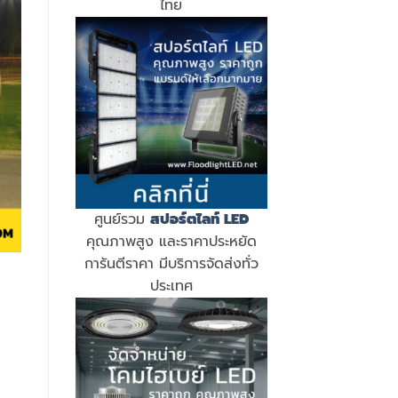
ไทย
ศูนย์รวม
สปอร์ตไลท์ LED
คุณภาพสูง และราคาประหยัด
การันตีราคา มีบริการจัดส่งทั่ว
ประเทศ