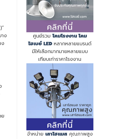
)”
มบาง
ศูนย์รวม
โคมโรงงาน
โคม
าง
ไฮเบย์ LED
หลากหลายแบรนด์
มีให้เลือกมากมายหลายแบบ
เทียบเท่าราคาโรงงาน
ง
ง
วย
จำหน่าย
เสาไฮแมส
คุณภาพสูง