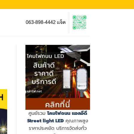
063-898-4442 แจ็ค
ศูนย์รวม
โคมไฟถนน แอลอีดี
Street light LED
คุณภาพสูง
ราคาประหยัด บริการจัดส่งทั่ว