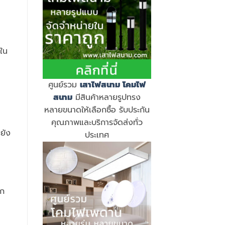
ใน
ศูนย์รวม
เสาไฟสนาม
โคมไฟ
สนาม
มีสินค้าหลายรูปทรง
หลายขนาดให้เลือกซื้อ รับประกัน
คุณภาพและบริการจัดส่งทั่ว
ยัง
ประเทศ
ัก