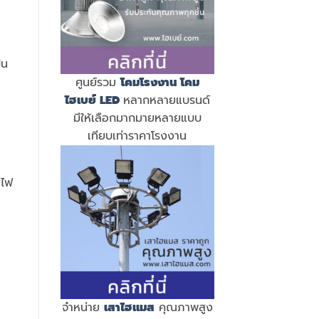
็น
่
ศูนย์รวม
โคมโรงงาน
โคม
ไฮเบย์ LED
หลากหลายแบรนด์
มีให้เลือกมากมายหลายแบบ
เทียบเท่าราคาโรงงาน
าไฟ
จำหน่าย
เสาไฮแมส
คุณภาพสูง