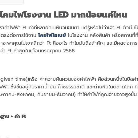
โคมไฟโรงงาน LED มากน้อยแค่ไหน
ตราค่าไฟฟ้า Ft ค่าที่หลายคนเห็นจนชินตา แต่รู้หรือไม่ว่าเจ้า Ft ตัวนี้ เป
โดยตรงต่อการใช้งาน
โคมไฟไฮเบย์
ในโรงงาน คลังสินค้า หรือสถานที่ที
จะพาคุณไปเจาะลึกว่า Ft คืออะไร ทำไมมันถึงสำคัญ และมีผลต่อการ
ล ค่า Ft ล่าสุดในเดือนกรกฎาคม 2568
iven time))หรือ ค่าความผันผวนของค่าไฟฟ้า คือส่วนหนึ่งในบิลค่
ฟ้า ซึ่งขึ้นอยู่กับราคาน้ำมัน ก๊าซธรรมชาติ และถ่านหินในตลาดโลก ที่
ภาคม-สิงหาคม, กันยายน-ธันวาคม) ทำให้ค่าไฟที่คุณจ่ายอาจสูงขึ้น
ฐาน + ค่า Ft