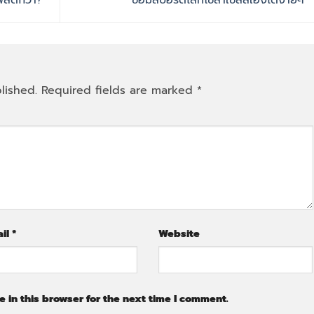
ฟสดีกว่า?
ซ่อมสปอร์ตไลท์โซล่าเซลล์เองได้ง่ายๆ
lished.
Required fields are marked
*
ail
*
Website
 in this browser for the next time I comment.