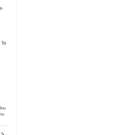
ละ
 โซ
ฟโคม
โคม