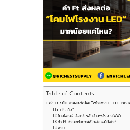
Table of Contents
ค่า Ft ขยับ ส่งผลต่อโคมไฟโรงงาน LED มากน
ค่า Ft คือ?
โคมไฮเบย์ ตัวแปรหลักด้านพลังงานไฟฟ้า
ค่า Ft ส่งผลต่อการใช้โคมไฮเบย์ยังไง?
สรุป