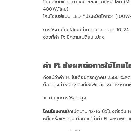
โคมไฮเบย์แบบเก่า เช่น หลอดเมทัลฮาไลด์ (Me
400W/โคม)
โคมไฮเบย์แบบ LED ที่ประหยัดไฟกว่า (10
การใช้งานโคมไฮเบย์จำนวนมากตลอด 10-24 ชั
ช่วงที่ค่า Ft มีความเปลี่ยนแปลง
ค่า Ft ส่งผลต่อการใช้โคมไ
ถึงแม้ว่าค่า Ft ในเดือนกรกฎาคม 2568 จะลดล
ถือว่าสูงสำหรับธุรกิจที่ใช้ไฟเยอะ เช่น โรงงานห
ต้นทุนการใช้งานสูง
โคมโรงงาน
มักเปิดนาน 12-16 ชั่วโมงต่อวัน 
หมื่นหรือแสนต่อเดือน แม้ว่าค่า Ft จะลดลง 