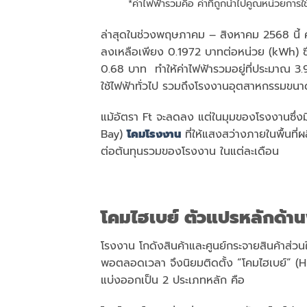
*ค่าไฟฟ้ารวมคือ ค่าที่ถูกนำไปคูณหน่วยการใช
ล่าสุดในช่วงพฤษภาคม – สิงหาคม 2568 นี้
ลงเหลือเพียง 0.1972 บาทต่อหน่วย (kWh) ซึ่งเป
0.68 บาท ทำให้ค่าไฟฟ้ารวมอยู่ที่ประมาณ 3.
ใช้ไฟฟ้าทั่วไป รวมถึงโรงงานอุตสาหกรรมข
แม้อัตรา Ft จะลดลง แต่ในมุมของโรงงานซึ่ง
Bay)
โคมโรงงาน
ที่ให้แสงสว่างภายในพื้นที่
ต่อต้นทุนรวมของโรงงาน ในแต่ละเดือน
โคมไฮเบย์ ตัวแปรหลักด้า
โรงงาน โกดังสินค้าและศูนย์กระจายสินค้าส่
พอตลอดเวลา จึงนิยมติดตั้ง “โคมไฮเบย์” (Hi
แบ่งออกเป็น 2 ประเภทหลัก คือ