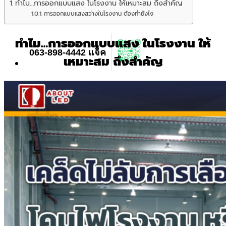
ทำไม…การออกแบบแสง ในโรงงาน ให้เหมาะสม ถึงสำคัญ
ยางบวมน้ำ
การออกแบบแสงสว่างในโรงงาน ต้องทำยังไง
ติดต่อเรา
ทำไม…การออกแบบแสง ในโรงงาน ให้
063-898-4442 แจ็ค
เหมาะสม ถึงสำคัญ
0
Cart
No products in the cart.
Return to shop