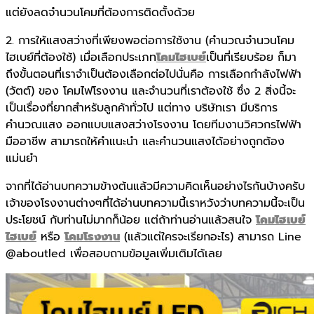
แต่ยังลดจำนวนโคมที่ต้องการติดตั้งด้วย
2. การให้แสงสว่างที่เพียงพอต่อการใช้งาน (คำนวณจำนวนโคม
ไฮเบย์ที่ต้องใช้) เมื่อเลือกประเภท
โคมไฮเบย์
เป็นที่เรียบร้อย ก็มา
ถึงขั้นตอนที่เราจำเป็นต้องเลือกต่อไปนั่นคือ การเลือกกำลังไฟฟ้า
(วัตต์) ของ โคมไฟโรงงาน และจำนวนที่เราต้องใช้ ซึ่ง 2 สิ่งนี้จะ
เป็นเรื่องที่ยากสำหรับลูกค้าทั่วไป แต่ทาง บริษัทเรา มีบริการ
คำนวณแสง ออกแบบแสงสว่างโรงงาน โดยทีมงานวิศวกรไฟฟ้า
มืออาชีพ สามารถให้คำแนะนำ และคำนวนแสงได้อย่างถูกต้อง
แม่นยำ
จากที่ได้อ่านบทความข้างต้นแล้วมีความคิดเห็นอย่างไรกันบ้างครับ
เจ้าของโรงงานต่างๆที่ได้อ่านบทความนี้เราหวังว่าบทความนี้จะเป็น
ประโยชน์ กับท่านไม่มากก็น้อย แต่ถ้าท่านอ่านแล้วสนใจ
โคมไฮเบย์
ไฮเบย์
หรือ
โคมโรงงาน
(แล้วแต่ใครจะเรียกอะไร) สามารถ Line
@aboutled เพื่อสอบถามข้อมูลเพิ่มเติมได้เลย