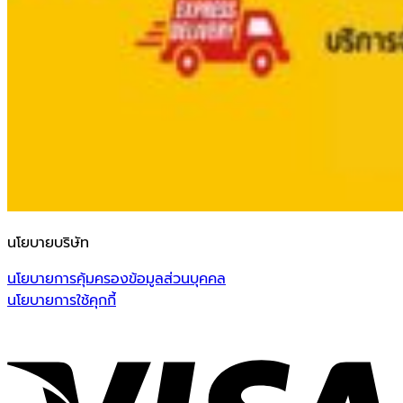
นโยบายบริษัท
นโยบายการคุ้มครองข้อมูลส่วนบุคคล
นโยบายการใช้คุกกี้
V