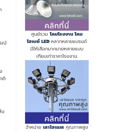
า
ศูนย์รวม
โคมโรงงาน
โคม
ไฮเบย์ LED
หลากหลายแบรนด์
รณ์
มีให้เลือกมากมายหลายแบบ
เทียบเท่าราคาโรงงาน
อง
กติ
ิ่ง
จำหน่าย
เสาไฮแมส
คุณภาพสูง