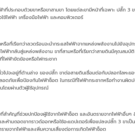
ฟ้าที่ประกอบด้วยขาหรือขาสามขา โดยแต่ละขามีหน้าที่เฉพาะ ปลั๊ก 3 ข
งใช้ไฟฟ้า เครื่องมือไฟฟ้า และคอมพิวเตอร์
กหรือที่เรียกว่าลวดร้อนจะนำกระแสไฟฟ้าจากแหล่งพลังงานไปยังอุปก
สไฟฟ้ากลับสู่แหล่งพลังงาน ขาที่สามหรือที่เรียกว่าสายดินมีคุณสมบัติ
ี่ไฟฟ้าขัดข้องหรือไฟกระชาก
วไปจะอยู่ที่ด้านล่าง ของปลั๊ก ขาต่อสายดินเชื่อมต่อกับปลอกโลหะข
มปลอดภัยเพื่อป้องกันไฟฟ้าช็อต ในกรณีที่ไฟฟ้ากระชากหรือทำงานผิดป
โดยผ่านตัวผู้ใช้อุปกรณ์
่สำคัญที่ช่วยปกป้องผู้ใช้จากไฟฟ้าช็อต และอันตรายจากไฟฟ้าอื่นๆ ส
้น และห้ามถอดขากราวด์ออกหรือใช้อะแดปเตอร์เพื่อแปลงปลั๊ก 3 ขาเป็น
อันตรายจากไฟฟ้าและเพิ่มความเสี่ยงต่อการเกิดไฟฟ้าช็อต