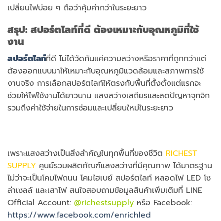
เปลี่ยนไฟบ่อย ๆ ถือว่าคุ้มค่ากว่าในระยะยาว
สรุป: สปอร์ตไลท์ที่ดี ต้องเหมาะกับอุณหภูมิที่ใช้
งาน
สปอร์ตไลท์
ที่ดี ไม่ได้วัดกันแค่ความสว่างหรือราคาที่ถูกกว่าแต่
ต้องออกแบบมาให้เหมาะกับอุณหภูมิแวดล้อมและสภาพการใช้
งานจริง การเลือกสปอร์ตไลท์ให้ตรงกับพื้นที่ตั้งตั้งแต่แรกจะ
ช่วยให้ไฟใช้งานได้ยาวนาน แสงสว่างเสถียรและลดปัญหาจุกจิก
รวมถึงค่าใช้จ่ายในการซ่อมและเปลี่ยนใหม่ในระยะยาว
เพราะแสงสว่างเป็นสิ่งสำคัญในทุกพื้นที่ของชีวิต
RICHEST
SUPPLY
ศูนย์รวมผลิตภัณฑ์แสงสว่างที่มีคุณภาพ ได้มาตรฐาน
ไม่ว่าจะเป็นโคมไฟถนน โคมไฮเบย์ สปอร์ตไลท์ หลอดไฟ LED โซ
ล่าเซลล์ และเสาไฟ สนใจสอบถามข้อมูลสินค้าเพิ่มเติมที่ LINE
Official Account:
@richestsupply
หรือ Facebook:
https://www.facebook.com/enrichled