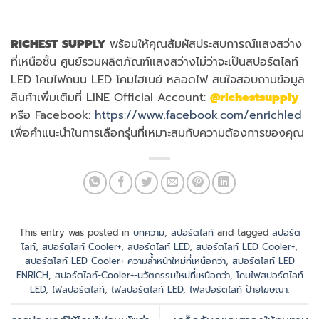
RICHEST SUPPLY
พร้อมให้คุณสัมผัสประสบการณ์แสงสว่าง
ที่เหนือชั้น ศูนย์รวมผลิตภัณฑ์แสงสว่างไม่ว่าจะเป็นสปอร์ตไลท์
LED โคมไฟถนน LED โคมไฮเบย์ หลอดไฟ สนใจสอบถามข้อมูล
สินค้าเพิ่มเติมที่ LINE Official Account:
@richestsupply
หรือ Facebook:
https://www.facebook.com/enrichled
เพื่อคำแนะนำในการเลือกรุ่นที่เหมาะสมกับความต้องการของคุณ
This entry was posted in
บทความ
,
สปอร์ตไลท์
and tagged
สปอร์ต
ไลท์
,
สปอร์ตไลท์ Cooler+
,
สปอร์ตไลท์ LED
,
สปอร์ตไลท์ LED Cooler+
,
สปอร์ตไลท์ LED Cooler+ ความล้ำหน้าใหม่ที่เหนือกว่า
,
สปอร์ตไลท์ LED
ENRICH
,
สปอร์ตไลท์-Cooler+-นวัตกรรมใหม่ที่เหนือกว่า
,
โคมไฟสปอร์ตไลท์
LED
,
ไฟสปอร์ตไลท์
,
ไฟสปอร์ตไลท์ LED
,
ไฟสปอร์ตไลท์ ป้ายโฆษณา
.