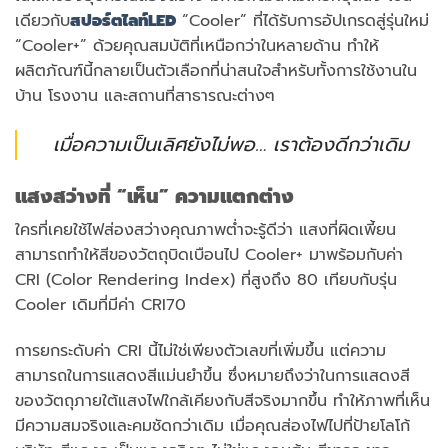
เดียวกับ
สปอร์ตไลท์LED
“Cooler” ที่ได้รับการอัปเกรดสู่รุ่นใหม่
“Cooler+” ด้วยคุณสมบัติที่เหนือกว่าในหลายด้าน ทำให้
ผลิตภัณฑ์นี้กลายเป็นตัวเลือกที่น่าสนใจสำหรับทั้งการใช้งานใน
บ้าน โรงงาน และสถานที่สาธารณะต่างๆ
เมื่อความเป็นเลิศยังไม่พอ… เราต้องดีกว่าเดิม
แสงสว่างที่ “เห็น” ความแตกต่าง
ใครที่เคยใช้ไฟส่องสว่างคุณภาพต่ำจะรู้ดีว่า แสงที่ผิดเพี้ยน
สามารถทำให้สีของวัตถุบิดเบือนไป Cooler+ มาพร้อมกับค่า
CRI (Color Rendering Index) ที่สูงถึง 80 เทียบกับรุ่น
Cooler เดิมที่มีค่า CRI70
การยกระดับค่า CRI นี้ไม่ใช่เพียงตัวเลขที่เพิ่มขึ้น แต่ความ
สามารถในการแสดงสีแม่นยำขึ้น ซึ่งหมายถึงว่าในการแสดงสี
ของวัตถุภายใต้แสงไฟใกล้เคียงกับสีจริงมากขึ้น ทำให้ภาพที่เห็น
มีความสมจริงและคมชัดกว่าเดิม เมื่อคุณส่องไฟไปที่ป้ายโลโก้