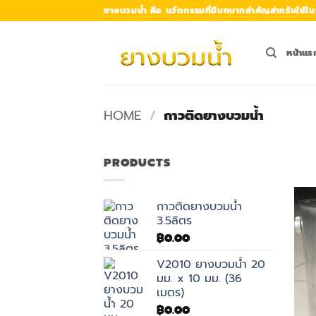
Skip
ยางบวมน้ำ คือ นวัตกรรมที่มีบทบาทสำคัญสำหรับใช้ใน
to
content
หน้าแร
HOME
/
กาวติดยางบวมน้ำ
PRODUCTS
กาวติดยางบวมน้ำ
3.5ลิตร
฿
0.00
V2010 ยางบวมน้ำ 20
มม. x 10 มม. (36
เมตร)
฿
0.00