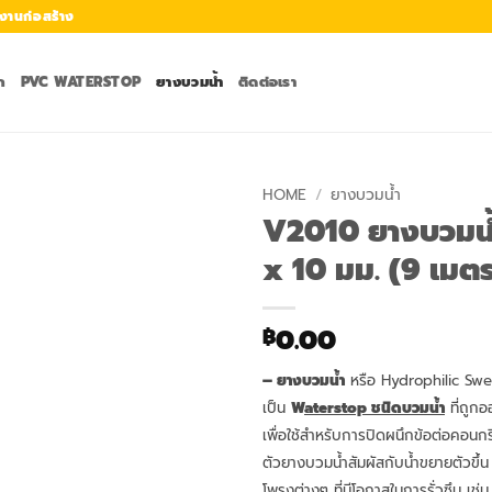
งานก่อสร้าง
ก
PVC WATERSTOP
ยางบวมน้ำ
ติดต่อเรา
HOME
/
ยางบวมน้ำ
V2010 ยางบวมน้
x 10 มม. (9 เมต
0.00
฿
– ยางบวมน้ำ
หรือ Hydrophilic Swe
เป็น
W
aterstop
ชนิดบวมน้ำ
ที่ถูก
เพื่อใช้สำหรับการปิดผนึกข้อต่อคอนกร
ตัวยางบวมน้ำสัมผัสกับน้ำขยายตัวขึ้น 
โพรงต่างๆ ที่มีโอกาสในการรั่วซึม เช่น