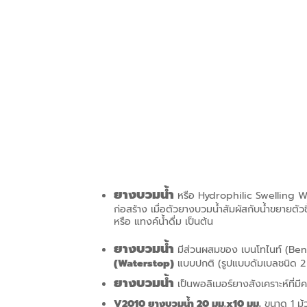
ยางบวมน้ำ
หรือ Hydrophilic Swelling W
ก่อสร้าง เมื่อตัวยางบวมน้ำสัมผัสกับน้ำขยายตัวข
หรือ แทงค์น้ำดื่ม เป็นต้น
ยางบวมน้ำ
มีส่วนผสมของ เบนโทไนท์ (Benth
(
Waterstop)
แบบปกติ (รูปแบบดัมเบลชนิด 2 ปุ่
ยางบวมน้ำ
เป็นพอลิเมอร์ยางสังเคราะห์ที่
V2010 ยางบวมน้ำ 20 มม.x10 มม.
ขนาด 1 ม้