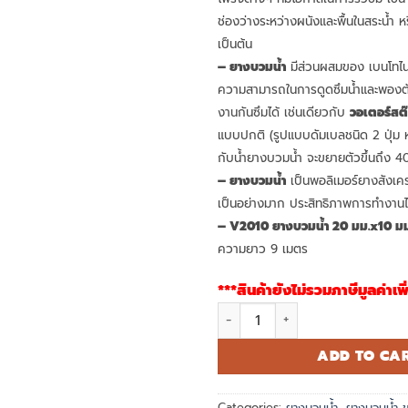
ช่องว่างระหว่างผนังและพื้นในสระน้ำ หร
เป็นต้น
– ยางบวมน้ำ
มีส่วนผสมของ เบนโทไนท์
ความสามารถในการดูดซึมน้ำและพองตัว
งานกันซึมได้ เช่นเดียวกับ
วอเตอร์สต
แบบปกติ (รูปแบบดัมเบลชนิด 2 ปุ่ม หรื
กับน้ำยางบวมน้ำ จะขยายตัวขึ้นถึง 40
– ยางบวมน้ำ
เป็นพอลิเมอร์ยางสังเคร
เป็นอย่างมาก ประสิทธิภาพการทำงานไม
– V2010 ยางบวมน้ำ 20 มม.x10 มม
ความยาว 9 เมตร
***สินค้ายังไม่รวมภาษีมูลค่าเพิ
V2010 ยางบวมน้ำ 20 มม. x 10 ม
ADD TO CA
Categories:
ยางบวมน้ำ
,
ยางบวมน้ำ 