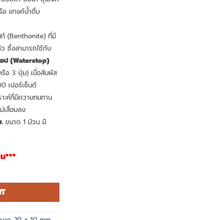
ือ แทงค์น้ำดื่ม
 (Benthonite) ที่มี
 ซึ่งสามารถใช้กับ
๊อป (
Waterstop)
อ 3 ปุ่ม) เมื่อสัมผัส
0 เปอร์เซ็นต์
าะห์ที่มีความทนทาน
่เสื่อมลง
.
ขนาด 1 ม้วน มี
่ม***
ม. (9 เมตร) quantity
RT
ขนาด 20 x 10 mm.