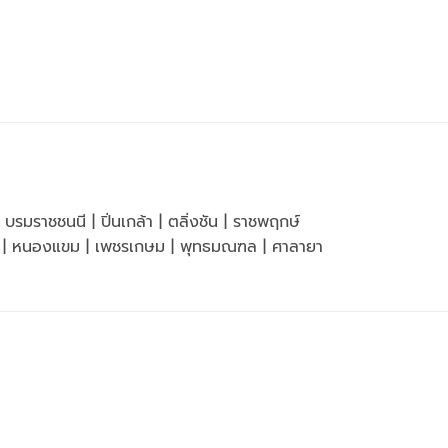
รมราชชนนี | ปิ่นเกล้า | ตลิ่งชัน | ราชพฤกษ์
แค | หนองแขม | เพชรเกษม | พุทธมณฑล | ศาลายา