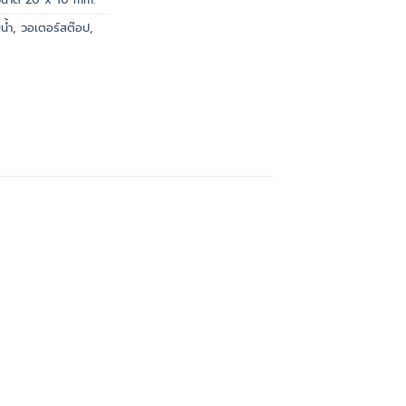
น้ำ
,
วอเตอร์สต๊อป
,