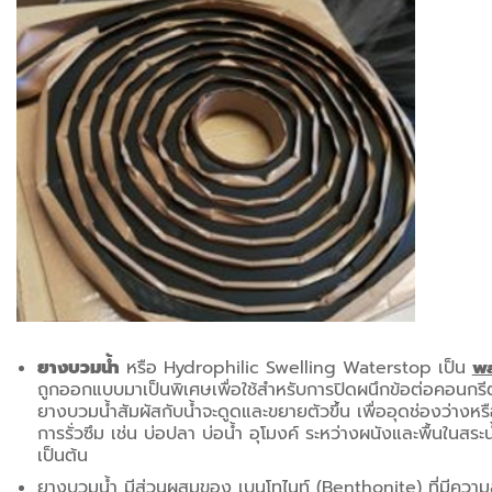
ยางบวมน้ำ
หรือ Hydrophilic Swelling Waterstop เป็น
wa
ถูกออกแบบมาเป็นพิเศษเพื่อใช้สำหรับการปิดผนึกข้อต่อคอนกรีต
ยางบวมน้ำสัมผัสกับน้ำจะดูดและขยายตัวขึ้น เพื่ออุดช่องว่างหรื
การรั่วซึม เช่น บ่อปลา บ่อน้ำ อุโมงค์ ระหว่างผนังและพื้นในสระน
เป็นต้น
ยางบวมน้ำ มีส่วนผสมของ เบนโทไนท์ (Benthonite) ที่มีความ