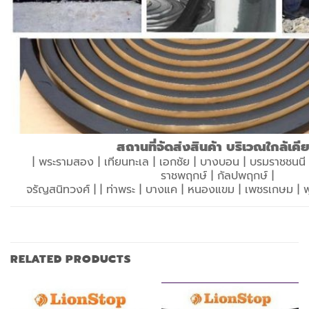
สถานที่จัดส่งสินค้า บริเวณใกล้เคี
| พระรามสอง | เทียนทะเล | เอกชัย | บางบอน | บรมราชชนนี | ปิ
ราชพฤกษ์ | กัลปพฤกษ์ |
จรัญสนิทวงศ์ | | ท่าพระ | บางแค | หนองแขม | เพชรเกษม |
RELATED PRODUCTS