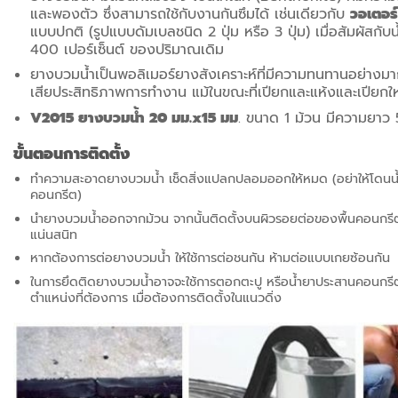
และพองตัว ซึ่งสามารถใช้กับงานกันซึมได้ เช่นเดียวกับ
วอเตอร
แบบปกติ (รูปแบบดัมเบลชนิด 2 ปุ่ม หรือ 3 ปุ่ม) เมื่อสัมผัสกั
400 เปอร์เซ็นต์ ของปริมาณเดิม
ยางบวมน้ำเป็นพอลิเมอร์ยางสังเคราะห์ที่มีความทนทานอย่างมา
เสียประสิทธิภาพการทำงาน แม้ในขณะที่เปียกและแห้งและเปียกใหม
V2015 ยางบวมน้ำ 20 มม.x15 มม
. ขนาด 1 ม้วน มีความยาว
ขั้นตอนการติดตั้ง
ทำความสะอาดยางบวมน้ำ เช็ดสิ่งแปลกปลอมออกให้หมด (อย่าให้โดนน้
คอนกรีต)
นำยางบวมน้ำออกจากม้วน จากนั้นติดตั้งบนผิวรอยต่อของพื้นคอนกร
แน่นสนิท
หากต้องการต่อยางบวมน้ำ ให้ใช้การต่อชนกัน ห้ามต่อแบบเกยซ้อนกัน
ในการยึดติดยางบวมน้ำอาจจะใช้การตอกตะปู หรือน้ำยาประสานคอนกรีต เ
ตำแหน่งที่ต้องการ เมื่อต้องการติดตั้งในแนวดิ่ง