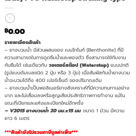
0.00
฿
รายละเอียดสินค้า
– ยางบวมน้ำ มีส่วนผสมของ เบนโทไนท์ (Benthonite) ที่มี
ความสามารถในการดูดซึมน้ำและพองตัว ซึ่งสามารถใช้กับงาน
กันซึมได้ เช่นเดียวกับ
วอเตอร์สต๊อป (Waterstop)
แบบปกติ
(รูปแบบดัมเบลชนิด 2 ปุ่ม หรือ 3 ปุ่ม) เมื่อสัมผัสกับน้ำยางบวม
น้ำจะบวมได้ถึง 400 เปอร์เซ็นต์ ของปริมาณเดิม
– ยางบวมน้ำเป็นพอลิเมอร์ยางสังเคราะห์ที่มีความทนทานอย่าง
มาก และไม่เสื่อมลงหรือสูญเสียประสิทธิภาพการทำงาน แม้ใน
ขณะที่เปียกและแห้งและเปียกใหม่อีกครั้ง
– V2015 ยางบวมน้ำ 20 มม.x15 มม
.
ขนาด 1 ม้วน มีความ
ยาว 6 เมตร
***สินค้ายังไม่รวมภาษีมูลค่าเพิ่ม***