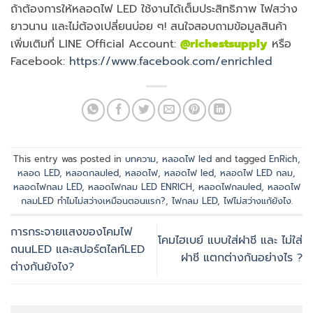
ถ้าต้องการให้หลอดไฟ LED ใช้งานได้เต็มประสิทธิภาพ ไฟสว่าง
ยาวนาน และไม่ต้องเปลี่ยนบ่อย ๆ! สนใจสอบถามข้อมูลสินค้า
เพิ่มเติมที่ LINE Official Account:
@richestsupply
หรือ
Facebook:
https://www.facebook.com/enrichled
This entry was posted in
บทความ
,
หลอดไฟ led
and tagged
EnRich
,
หลอด LED
,
หลอดกลมled
,
หลอดไฟ
,
หลอดไฟ led
,
หลอดไฟ LED กลม
,
หลอดไฟกลม LED
,
หลอดไฟกลม LED ENRICH
,
หลอดไฟกลมled
,
หลอดไฟ
กลมLED ทำไมไม่สว่างเหมือนตอนแรก?
,
ไฟกลม LED
,
ไฟไม่สว่างแก้ยังไง
.
การกระจายแสงของโคมไฟ
โคมไฮเบย์ แบบใส่ฝาชี และ ไม่ใส่
ถนนLED และสปอร์ตไลท์LED
ฝาชี แตกต่างกันอย่างไร ?
ต่างกันยังไง?