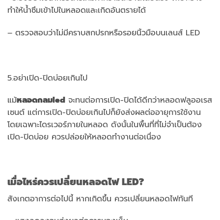
ทำให้น้ำซึมเข้าไปในหลอดและเกิดอันตรายได้
– ตรวจสอบว่าไม่มีคราบสกปรกหรือรอยนิ้วมือบนเลนส์ LED
5.อย่าเปิด-ปิดบ่อยเกินไป
แม้
หลอดกลมled
จะทนต่อการเปิด-ปิดได้ดีกว่าหลอดฟลูออเรส
เซนต์ แต่การเปิด-ปิดบ่อยเกินไปก็ยังส่งผลต่ออายุการใช้งาน
โดยเฉพาะไดรเวอร์ภายในหลอด ดังนั้นในพื้นที่ที่ไม่จำเป็นต้อง
เปิด-ปิดบ่อย ควรปล่อยให้หลอดทำงานต่อเนื่อง
เมื่อไหร่ควรเปลี่ยนหลอดไฟ LED?
สังเกตอาการต่อไปนี้ หากเกิดขึ้น ควรเปลี่ยนหลอดไฟทันที