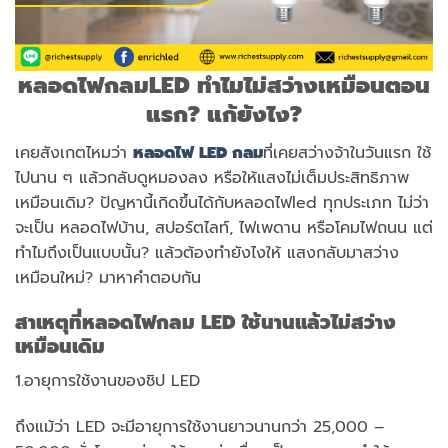
หลอดไฟกลมLED ทำไมไม่สว่างเหมือนตอน
แรก? แก้ยังไง?
เคยสังเกตไหมว่า
หลอดไฟ LED กลม
ที่เคยสว่างจ้าในวันแรก ใช้
ไปนาน ๆ แล้วกลับดูหมองลง หรือให้แสงไม่เต็มประสิทธิภาพ
เหมือนเดิม? ปัญหานี้เกิดขึ้นได้กับหลอดไฟled ทุกประเภท ไม่ว่า
จะเป็น หลอดไฟบ้าน, สปอร์ตไลท์, ไฟเพดาน หรือโคมไฟถนน แต่
ทำไมถึงเป็นแบบนั้น? แล้วต้องทำยังไงให้ แสงกลับมาสว่าง
เหมือนใหม่? มาหาคำตอบกัน
สาเหตุที่หลอดไฟกลม LED ใช้นานแล้วไม่สว่าง
เหมือนเดิม
1.อายุการใช้งานของชิป LED
ถึงแม้ว่า LED จะมีอายุการใช้งานยาวนานกว่า 25,000 –