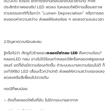
50,000 ชั่วโมง แต่การใช้งานต่อเนื่องเป็นเวลานาน ทำให้
ประสิทธิภาพของชิป LED ลดลง ในหลอดไฟมีการเสื่อมสภาพ
ตามธรรมชาติที่เรียกว่า “Lumen Depreciation” หรือการลด
ลงของค่าความสว่าง ส่งผลให้แสงค่อย ๆ ลดลงตามระยะเวลา
2.ปัญหาความร้อนสะสม
รู้หรือไม่ว่า ศัตรูตัวร้ายของ
หลอดไฟกลม LED
คือความร้อน?
หลอดLED กลม อาจไม่ได้ร้อนเท่าหลอดไส้หรือหลอดฟลูออเรส
เซนต์ แต่ก็ยังมีความร้อนเกิดขึ้น ถ้าระบบระบายความร้อนไม่ดี ก็
จะทำให้ชิป LED เสื่อมเร็วกว่าปกติ ส่งผลให้ความสว่างของแสง
ลดลงหรือสีเพี้ยนไปจากเดิม
กรณีที่พบบ่อย:
– ติดตั้งหลอดไฟในที่อับ ไม่มีการระบายอากาศ