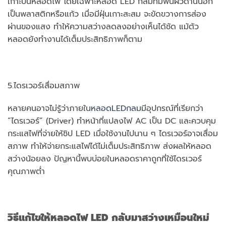
เกาะบนหลอดไฟ โดยเฉพาะหลอด LED กลมที่มีพื้นผิวด้านนอก
เป็นพลาสติกหรือแก้ว เมื่อมีฝุ่นเกาะสะสม จะขัดขวางการส่อง
ผ่านของแสง ทำให้ความสว่างลดลงอย่างเห็นได้ชัด แม้ตัว
หลอดยังทำงานได้เต็มประสิทธิภาพก็ตาม
5.ไดรเวอร์เสื่อมสภาพ
หลายคนอาจไม่รู้ว่าภายใน
หลอดLEDกลม
มีอุปกรณ์ที่เรียกว่า
“ไดรเวอร์” (Driver) ทำหน้าที่แปลงไฟ AC เป็น DC และควบคุม
กระแสไฟที่จ่ายให้ชิป LED เมื่อใช้งานไปนาน ๆ ไดรเวอร์อาจเสื่อม
สภาพ ทำให้จ่ายกระแสไฟได้ไม่เต็มประสิทธิภาพ ส่งผลให้หลอด
สว่างน้อยลง ปัญหานี้พบบ่อยในหลอดราคาถูกที่ใช้ไดรเวอร์
คุณภาพต่ำ
วิธีแก้ไขให้หลอดไฟ LED กลับมาสว่างเหมือนใหม่