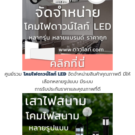
ศูนย์รวม
โคมไฟดาวน์ไลท์ LED
จัดจำหน่ายสินค้าคุณภาพดี มีให้
เลือกหลายรูปแบบ มีระบบ
การรับประกันราคาและคุณภาพที่ดี