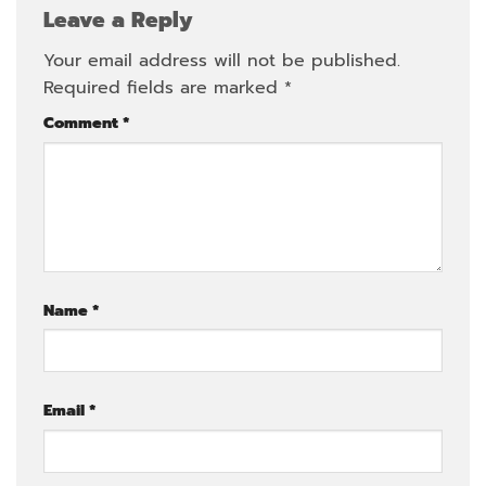
Leave a Reply
Your email address will not be published.
Required fields are marked
*
Comment
*
Name
*
Email
*