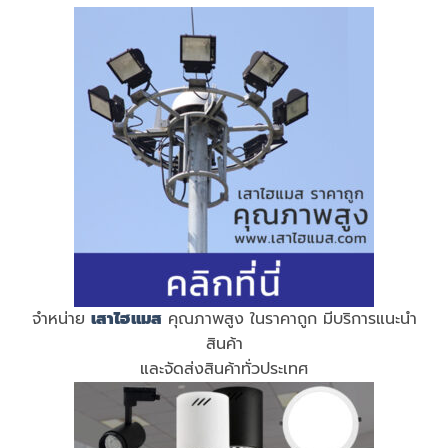
จำหน่าย
เสาไฮแมส
คุณภาพสูง ในราคาถูก มีบริการแนะนำ
สินค้า
และจัดส่งสินค้าทั่วประเทศ