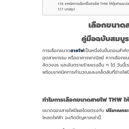
เทคนิคการเลือกซื้อสายไฟ THW ให้คุ้มค่าและป
บทสรุป
เลือกขนาด
คู่มือฉบับสมบูร
การเลือกขนาด
สายไฟ
เป็นหนึ่งในขั้นตอนสำค
อุตสาหกรรม หรืออาคารพาณิชย์ หากเลือกขน
ลัดวงจร และอันตรายร้ายแรงอื่น ๆ ได้ วันนี้เร
พร้อมเทคนิคการคำนวณและเคล็ดลับที่ช่างไฟมื
ทำไมการเลือกขนาดสายไฟ
THW ให
ขนาดของสายไฟมีผลโดยตรงกับ
ปริมาณกระ
โหลดไฟฟ้า จะเกิดปัญหาเหล่านี้: