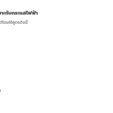
าะกับกระแสไฟฟ้า
ยใช้สูตรดังนี้:
า