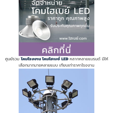
ศูนย์รวม
โคมโรงงาน
โคมไฮเบย์ LED
หลากหลายแบรนด์ มีให้
เลือกมากมายหลายแบบ เทียบเท่าราคาโรงงาน