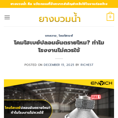
Skip
ยางบวมน้ำ คือ นวัตกรรมที่มีบทบาทสำคัญสำหรับใช้ในงานก่อสร้าง
to
content
0
บทความ
,
โคมไฮเบย์
โคมไฮเบย์ปลอมอันตรายไหม? ทำไม
โรงงานไม่ควรใช้
POSTED ON
DECEMBER 15, 2025
BY
RICHEST