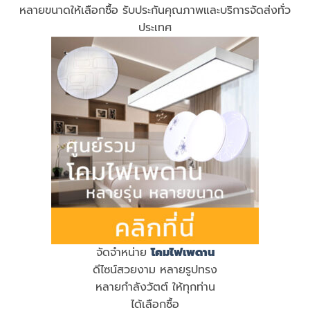
หลายขนาดให้เลือกซื้อ รับประกันคุณภาพและบริการจัดส่งทั่ว
ประเทศ
จัดจำหน่าย
โคมไฟเพดาน
ดีไซน์สวยงาม หลายรูปทรง
หลายกำลังวัตต์ ให้ทุกท่าน
ได้เลือกซื้อ