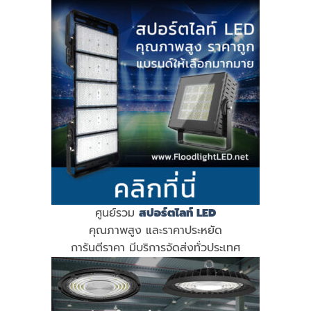
ศูนย์รวม
สปอร์ตไลท์ LED
คุณภาพสูง และราคาประหยัด
การันตีราคา มีบริการจัดส่งทั่วประเทศ