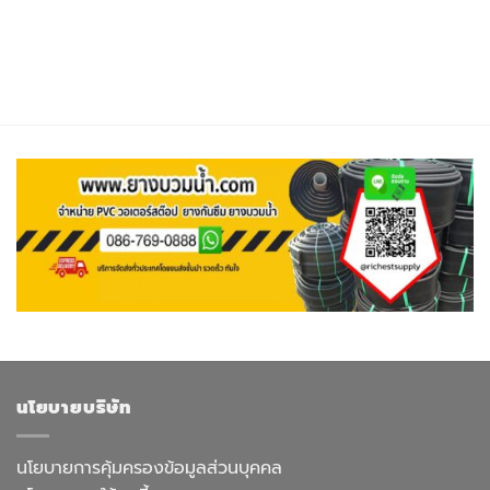
นโยบายบริษัท
นโยบายการคุ้มครองข้อมูลส่วนบุคคล