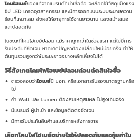
โคมไฮเบย์
ของแท้จากแบรนด์ที่น่าเชื่อถือ จะเลือกใช้วัสดุแข็งแรง
ชิป LED เกรดอุตสาหกรรม และมีการออกแบบระบบระบายความ
ร้อนที่เหมาะสม ส่งผลให้อายุการใช้งานยาวนาน แสงสม่ำเสมอ
และปลอดภัย
ในขณะที่โคมไฮเบย์ปลอม แม้ราคาถูกกว่าในช่วงแรก แต่ไม่มีการ
รับประกันที่ชัดเจน หากเกิดปัญหาต้องเปลี่ยนใหม่บ่อยครั้ง ทำให้
ต้นทุนรวมสูงกว่าในระยะยาวอย่างหลีกเลี่ยงไม่ได้
วิธีสังเกตโคมไฟไฮเบย์ปลอมก่อนตัดสินใจซื้อ
ตรวจสอบว่า
ไฮเบย์
มี มอก. หรือเอกสารรับรองมาตรฐานหรือ
ไม่
ค่า Watt และ Lumen ต้องสมเหตุสมผล ไม่สูงเกินจริง
มีแบรนด์ ผู้นำเข้า และข้อมูลติดต่อชัดเจน
มีการรับประกันสินค้าและบริการหลังการขาย
เลือกโคมไฟไฮเบย์อย่างไรให้ปลอดภัยและคุ้มค่าใน