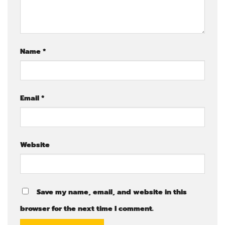
Name
*
Email
*
Website
Save my name, email, and website in this
browser for the next time I comment.