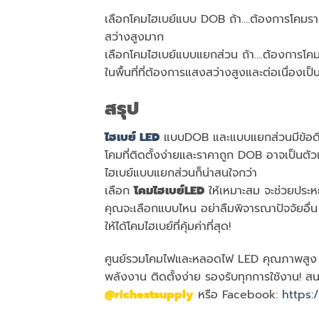
เลือกโคมไฮเบย์แบบ DOB ถ้า….ต้องการโคมราคาป
สว่างสูงมาก
เลือกโคมไฮเบย์แบบแยกส่วน ถ้า….ต้องการโคมที
ในพื้นที่ที่ต้องการแสงสว่างสูงและต่อเนื่องเป
สรุป
ไฮเบย์ LED
แบบDOB และแบบแยกส่วนมีข้อดีแล
โคมที่ติดตั้งง่ายและราคาถูก DOB อาจเป็นตั
ไฮเบย์แบบแยกส่วนก็น่าสนใจกว่า
เลือก
โคมไฮเบย์LED
ให้เหมาะสม จะช่วยประหย
คุณจะเลือกแบบไหน อย่าลืมพิจารณาปัจจัยอื่น 
ให้ได้โคมไฮเบย์ที่คุ้มค่าที่สุด!
ศูนย์รวมโคมไฟและหลอดไฟ LED คุณภาพสูง 
พลังงาน ติดตั้งง่าย รองรับทุกการใช้งาน! สน
@richestsupply
หรือ Facebook:
https: