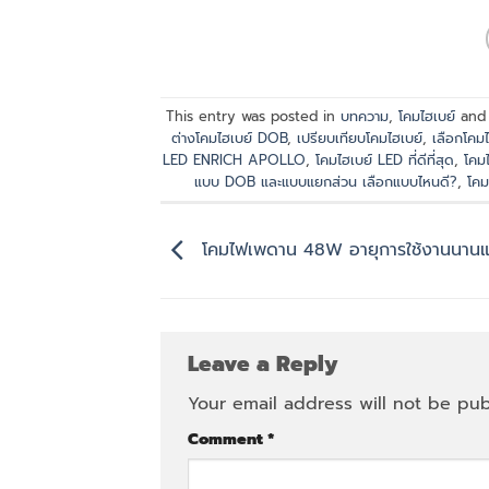
This entry was posted in
บทความ
,
โคมไฮเบย์
and
ต่างโคมไฮเบย์ DOB
,
เปรียบเทียบโคมไฮเบย์
,
เลือกโคม
LED ENRICH APOLLO
,
โคมไฮเบย์ LED ที่ดีที่สุด
,
โคม
แบบ DOB และแบบแยกส่วน เลือกแบบไหนดี?
,
โคม
โคมไฟเพดาน 48W อายุการใช้งานนานแ
Leave a Reply
Your email address will not be pub
Comment
*