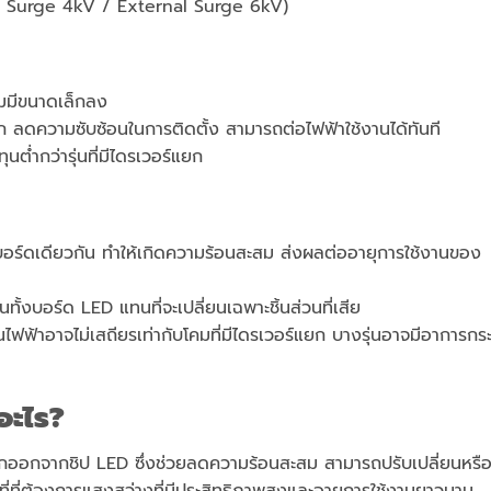
nal Surge 4kV / External Surge 6kV)
คมมีขนาดเล็กลง
อก ลดความซับซ้อนในการติดตั้ง สามารถต่อไฟฟ้าใช้งานได้ทันที
นต่ำกว่ารุ่นที่มีไดรเวอร์แยก
บนบอร์ดเดียวกัน ทำให้เกิดความร้อนสะสม ส่งผลต่ออายุการใช้งานของ
ั้งบอร์ด LED แทนที่จะเปลี่ยนเฉพาะชิ้นส่วนที่เสีย
ฟฟ้าอาจไม่เสถียรเท่ากับโคมที่มีไดรเวอร์แยก บางรุ่นอาจมีอาการกร
อะไร?
ยกออกจากชิป LED ซึ่งช่วยลดความร้อนสะสม สามารถปรับเปลี่ยนหรื
้นที่ที่ต้องการแสงสว่างที่มีประสิทธิภาพสูงและอายุการใช้งานยาวนาน