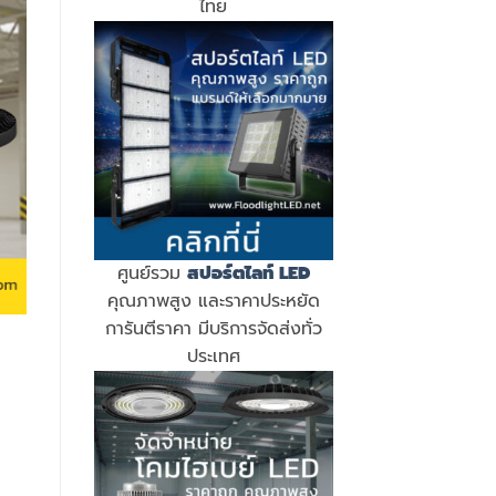
ไทย
ศูนย์รวม
สปอร์ตไลท์ LED
คุณภาพสูง และราคาประหยัด
การันตีราคา มีบริการจัดส่งทั่ว
ประเทศ