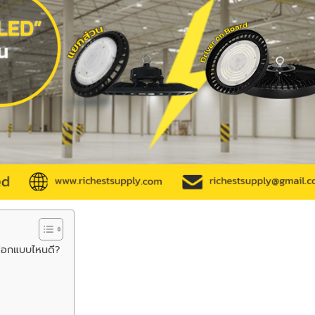
ือกแบบไหนดี?