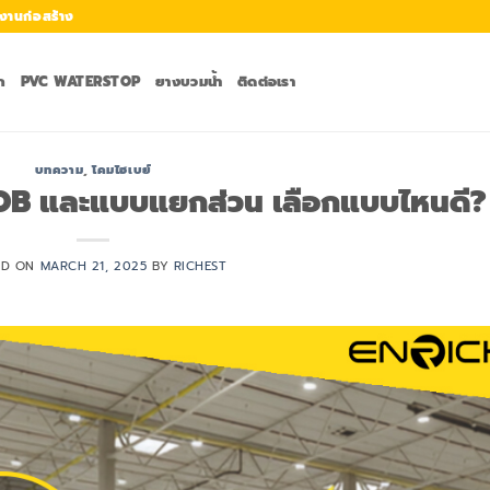
งานก่อสร้าง
ก
PVC WATERSTOP
ยางบวมน้ำ
ติดต่อเรา
บทความ
,
โคมไฮเบย์
OB และแบบแยกส่วน เลือกแบบไหนดี?
ED ON
MARCH 21, 2025
BY
RICHEST