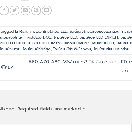
 tagged
EnRich
,
การเลือกโคมไฮเบย์ LED
,
ข้อดีของโคมไฮเบย์แบบแยกส่วน
,
ความ
ไฮเบย์แบบไหนดี
,
โคมไฮเบย์ DOB
,
โคมไฮเบย์ LED
,
โคมไฮเบย์ LED ENRICH
,
โคมไฮเ
ไฮเบย์ LED แบบ DOB และแบบแยกส่วน เลือกแบบไหนดี?
,
โคมไฮเบย์LED
,
โคมไฮเบย
ไฮเบย์ทนทาน
,
โคมไฮเบย์ที่ดีที่สุด
,
โคมไฮเบย์สำหรับโรงงาน
,
โคมไฮเบย์แบบแยกส่วน
.
A60 A70 A80 ใช้ไฟเท่าไหร่? วิธีเลือกหลอด LED ให้
ค่ไหน?
สุด
lished.
Required fields are marked
*