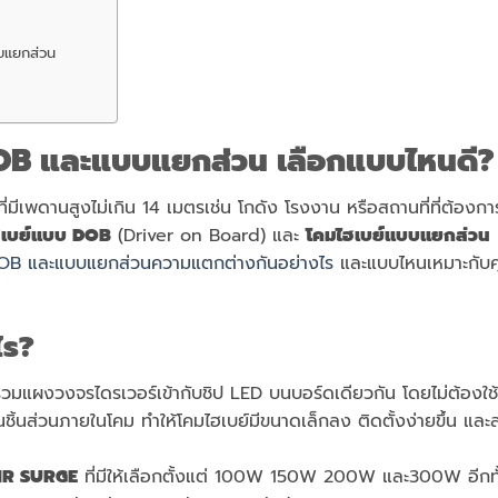
บแยกส่วน
OB และแบบแยกส่วน เลือกแบบไหนดี?
ี่ที่มีเพดานสูงไม่เกิน 14 เมตรเช่น โกดัง โรงงาน หรือสถานที่ที่ต้องกา
ฮเบย์แบบ DOB
(Driver on Board) และ
โคมไฮเบย์แบบแยกส่วน
OB และแบบแยกส่วนความแตกต่างกันอย่างไร
และแบบไหนเหมาะกับ
ไร?
มแผงวงจรไดรเวอร์เข้ากับชิป LED บนบอร์ดเดียวกัน โดยไม่ต้องใช้
้นส่วนภายในโคม ทำให้โคมไฮเบย์มีขนาดเล็กลง ติดตั้งง่ายขึ้น และ
AIR SURGE
ที่มีให้เลือกตั้งแต่ 100W 150W 200W และ300W อีกทั