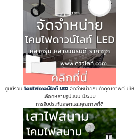
ศูนย์รวม
โคมไฟดาวน์ไลท์ LED
จัดจำหน่ายสินค้าคุณภาพดี มีให้
เลือกหลายรูปแบบ มีระบบ
การรับประกันราคาและคุณภาพที่ดี