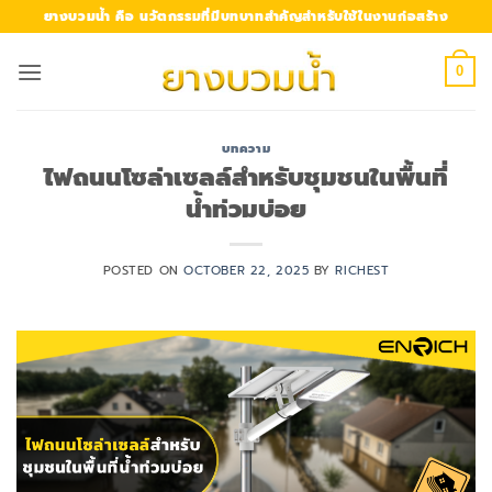
Skip
ยางบวมน้ำ คือ นวัตกรรมที่มีบทบาทสำคัญสำหรับใช้ในงานก่อสร้าง
to
content
0
บทความ
ไฟถนนโซล่าเซลล์สำหรับชุมชนในพื้นที่
น้ำท่วมบ่อย
POSTED ON
OCTOBER 22, 2025
BY
RICHEST