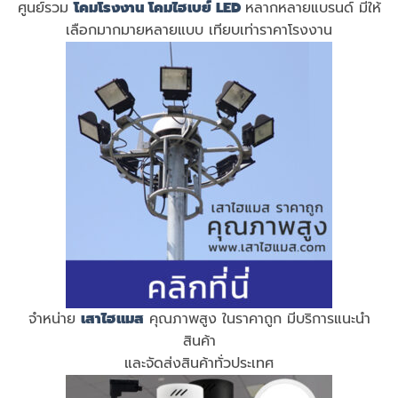
ศูนย์รวม
โคมโรงงาน
โคมไฮเบย์ LED
หลากหลายแบรนด์ มีให้
เลือกมากมายหลายแบบ เทียบเท่าราคาโรงงาน
จำหน่าย
เสาไฮแมส
คุณภาพสูง ในราคาถูก มีบริการแนะนำ
สินค้า
และจัดส่งสินค้าทั่วประเทศ