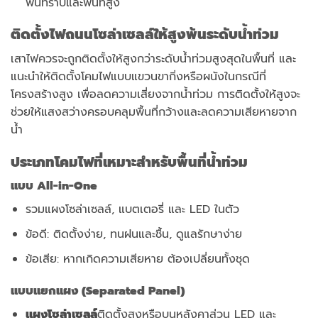
พื้นที่ราบและพื้นที่สูง
ติดตั้งไฟถนนโซล่าเซลล์ให้สูงพ้นระดับน้ำท่วม
เสาไฟควรจะถูกติดตั้งให้สูงกว่าระดับน้ำท่วมสูงสุดในพื้นที่ และ
แนะนำให้ติดตั้งโคมไฟแบบแขวนขากิ่งหรือผนังในกรณีที่
โครงสร้างสูง เพื่อลดความเสี่ยงจากน้ำท่วม การติดตั้งให้สูงจะ
ช่วยให้แสงสว่างครอบคลุมพื้นที่กว้างและลดความเสียหายจาก
น้ำ
ประเภทโคมไฟที่เหมาะสำหรับพื้นที่น้ำท่วม
แบบ All-in-One
รวมแผงโซล่าเซลล์, แบตเตอรี่ และ LED ในตัว
ข้อดี: ติดตั้งง่าย, ทนฝนและชื้น, ดูแลรักษาง่าย
ข้อเสีย: หากเกิดความเสียหาย ต้องเปลี่ยนทั้งชุด
แบบแยกแผง (Separated Panel)
แผงโซล่าเซลล์
ติดตั้งสูงหรือบนหลังคาส่วน LED และ