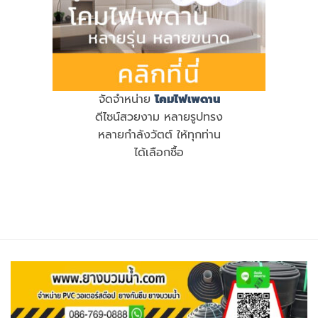
จัดจำหน่าย
โคมไฟเพดาน
ดีไซน์สวยงาม หลายรูปทรง
หลายกำลังวัตต์ ให้ทุกท่าน
ได้เลือกซื้อ