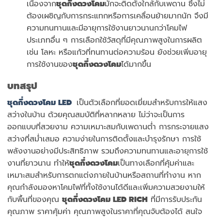
เนื่องจาก
ชุดกึ่งดวงโคม
มักจะติดตั้งใกล้กับเพดาน ซึ่งไม่
ต้องเผชิญกับการกระแทกหรือการเคลื่อนย้ายมากนัก จึงมี
ความทนทานและมีอายุการใช้งานยาวนานกว่าโคมไฟ
ประเภทอื่น ๆ การเลือกใช้วัสดุที่มีคุณภาพสูงในการผลิต
เช่น โลหะ หรือแก้วที่ทนทานต่อความร้อน ยังช่วยเพิ่มอายุ
การใช้งานของ
ชุดกึ่งดวงโคม
ได้มากขึ้น
บทสรุป
ชุดกึ่งดวงโคม
LED
เป็นตัวเลือกที่ยอดเยี่ยมสำหรับการให้แสง
สว่างในบ้าน ด้วยคุณสมบัติที่หลากหลาย ไม่ว่าจะเป็นการ
ออกแบบที่สวยงาม ความเหมาะสมกับเพดานต่ำ การกระจายแสง
สว่างที่สม่ำเสมอ ความง่ายในการติดตั้งและบำรุงรักษา การใช้
พลังงานอย่างมีประสิทธิภาพ รวมถึงความทนทานและอายุการใช้
งานที่ยาวนาน ทำให้
ชุดกึ่งดวงโคม
เป็นทางเลือกที่คุ้มค่าและ
เหมาะสมสำหรับการตกแต่งภายในบ้านหรือสถานที่ทำงาน หาก
คุณกำลังมองหาโคมไฟที่ทั้งใช้งานได้ดีและเพิ่มความสวยงามให้
กับพื้นที่ของคุณ
ชุดกึ่งดวงโคม LED RICH
ที่มีการรับประกัน
คุณภาพ ราคาคุ้มค่า คุณภาพสูงในราคาที่คุณจับต้องได้ สนใจ