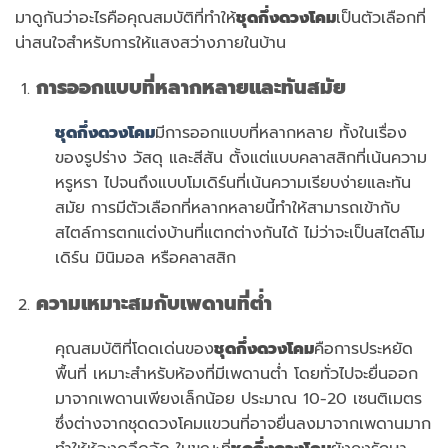
มาดูกันว่าอะไรคือคุณสมบัติที่ทำให้
ชุดกึ่งดวงโคม
เป็นตัวเลือกที่
น่าสนใจสำหรับการให้แสงสว่างภายในบ้าน
การออกแบบที่หลากหลายและทันสมัย
ชุดกึ่งดวงโคม
มีการออกแบบที่หลากหลาย ทั้งในเรื่อง
ของรูปร่าง วัสดุ และสีสัน ตั้งแต่แบบคลาสสิกที่เน้นความ
หรูหรา ไปจนถึงแบบโมเดิร์นที่เน้นความเรียบง่ายและทัน
สมัย การมีตัวเลือกที่หลากหลายนี้ทำให้สามารถเข้ากับ
สไตล์การตกแต่งบ้านที่แตกต่างกันได้ ไม่ว่าจะเป็นสไตล์โม
เดิร์น มินิมอล หรือคลาสสิก
ความเหมาะสมกับเพดานที่ต่ำ
คุณสมบัติที่โดดเด่นของ
ชุดกึ่งดวงโคม
คือการประหยัด
พื้นที่ เหมาะสำหรับห้องที่มีเพดานต่ำ โดยทั่วไปจะยื่นออก
มาจากเพดานเพียงเล็กน้อย ประมาณ 10-20 เซนติเมตร
ซึ่งต่างจากชุดดวงโคมแขวนที่อาจยื่นลงมาจากเพดานมาก