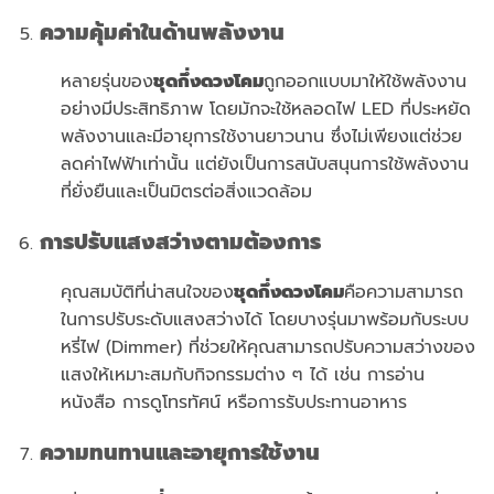
ความคุ้มค่าในด้านพลังงาน
หลายรุ่นของ
ชุดกึ่งดวงโคม
ถูกออกแบบมาให้ใช้พลังงาน
อย่างมีประสิทธิภาพ โดยมักจะใช้หลอดไฟ LED ที่ประหยัด
พลังงานและมีอายุการใช้งานยาวนาน ซึ่งไม่เพียงแต่ช่วย
ลดค่าไฟฟ้าเท่านั้น แต่ยังเป็นการสนับสนุนการใช้พลังงาน
ที่ยั่งยืนและเป็นมิตรต่อสิ่งแวดล้อม
การปรับแสงสว่างตามต้องการ
คุณสมบัติที่น่าสนใจของ
ชุดกึ่งดวงโคม
คือความสามารถ
ในการปรับระดับแสงสว่างได้ โดยบางรุ่นมาพร้อมกับระบบ
หรี่ไฟ (Dimmer) ที่ช่วยให้คุณสามารถปรับความสว่างของ
แสงให้เหมาะสมกับกิจกรรมต่าง ๆ ได้ เช่น การอ่าน
หนังสือ การดูโทรทัศน์ หรือการรับประทานอาหาร
ความทนทานและอายุการใช้งาน