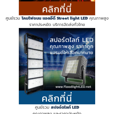
ศูนย์รวม
โคมไฟถนน แอลอีดี
Street light LED
คุณภาพสูง
ราคาประหยัด บริการจัดส่งทั่วไทย
ศูนย์รวม
สปอร์ตไลท์ LED
คุณภาพสูง และราคาประหยัด