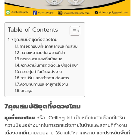
Table of Contents
7คุณสมบัติชุดกึ่งดวงโคม
การออกแบบที่หลากหลายและทันสมัย
ความเหมาะสมกับเพดานที่ต่ำ
การกระจายแสงที่สม่ำเสมอ
ความง่ายในการติดตั้งและบำรุงรักษา
ความคุ้มค่าในด้านพลังงาน
การปรับแสงสว่างตามต้องการ
ความทนทานและอายุการใช้งาน
บทสรุป
7คุณสมบัติชุดกึ่งดวงโคม
ชุดกึ่งดวงโคม
หรือ Ceiling kit เป็นหนึ่งในตัวเลือกที่ได้รับ
ความนิยมอย่างมากในการตกแต่งภายในบ้านและสถานที่ทำงาน
เนื่องจากมีความสวยงาม ใช้งานได้หลากหลาย และประหยัดพื้นที่