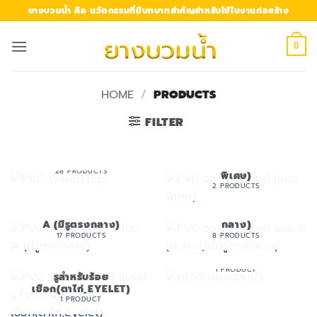
Skip
ยางบวมน้ำ คือ นวัตกรรมที่มีบทบาทสำคัญสำหรับใช้ในงานก่อสร้าง
to
content
0
HOME
/
PRODUCTS
FILTER
PVC WATERSTOP
PVC วอเตอร์สต๊อป (แบบ
28 PRODUCTS
พิเศษ)
2 PRODUCTS
PVC วอเตอร์สต๊อป แบบ
PVC วอเตอร์สต๊อป แบบ
B (ดัมเบล,ไม่มีรูตรง
A (มีรูตรงกลาง)
กลาง)
17 PRODUCTS
8 PRODUCTS
กาวติดยางบวมน้ำ
PVC วอเตอร์สต๊อป แบบมี
1 PRODUCT
รูสำหรับร้อย
เชือก(ตาไก่,EYELET)
1 PRODUCT