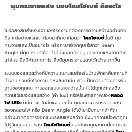
มุมกระจายแสง ของโคมไฮเบย์ คืออะไร
ไขข้อสงสัยสำหรับเจ้าของโรงงานที่ต้องการความสว่างอย่างทั่ว
ถึง แต่อย่างแรกเราต้องมาศึกษาก่อนว่า
โคมไฮเบย์
นั้นมี มุม
กระจายแสงเป็นอย่างไร หรือภาษาอังกฤษเรียกว่า Beam
Angle มีคุณสมบัติคือ ค่าที่บ่งบอกว่า มีมุมกระจายแสงได้กว้าง
เท่าไหร่ ยิ่งมีค่ามากเท่าไร ยิ่งมีมุมกระจายแสงได้กว้างมากขึ้น
ระบบของแสงสว่างที่มีความเหมาะสมสำหรับบ้านพักอาศัยสถานที่
ทำงาน รวมถึงโรงงาน คลังสินค้านั้น ล้วนเป็นความต้องการพื้น
ฐานของทุกคน การออกแบบแสงสว่างนั้น ไม่ได้ถูกเจาะจงถึง
ความเข้มของแสงสว่าง (ค่า lux) หรือประสิทธิภาพของ
หลอด
ไฟ LED
เท่านั้น แต่ในอีกแง่มุมหนึ่ง มุมองศาการกระจายแสง
ของหลอดไฟ หรือ Beam Angle ได้เข้ามามีบทบาทสำคัญ
อย่างมากต่อการออกแบบระบบแสงสว่าง ซึ่งบทความนี้จะพาคุณ
ไปรู้จักมุมองศาของ
โคมไฟไฮเบย์
และค้นหามุมองศาที่เหมาะสม