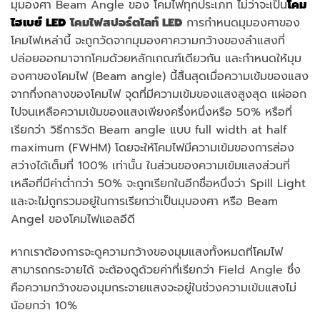
มุมองศา Beam Angle ของ โคมไฟทุกประเภท ไม่ว่าจะเป็น
โคม
ไฮเบย์ LED
โคมไฟสปอร์ตไลท์ LED
การกำหนดมุมองศาของ
โคมไฟเหล่านี้ จะถูกวัดจากมุมองศาความกว้างของลำแสงที่
ปล่อยออกมาจากโคมด้วยหลักเกณฑ์เดียวกัน และกำหนดให้มุม
องศาของโคมไฟ (Beam angle) นี้สิ้นสุดเมื่อความเข้มของแสง
จากกึ่งกลางของโคมไฟ จุดที่มีความเข้มของแสงสูงสุด แผ่ออก
ไปจนเหลือความเข้มของแสงเพียงครึ่งหนึ่งหรือ 50% หรือที่
เรียกว่า วิธีการวัด Beam angle แบบ full width at half
maximum (FWHM) โดยจะให้โคมไฟมีความเข้มของการส่อง
สว่างได้เต็มที่ 100% เท่านั้น ในส่วนของความเข้มแสงส่วนที่
เหลือที่มีค่าต่ำกว่า 50% จะถูกเรียกในอีกชื่อหนึ่งว่า Spill Light
และจะไม่ถูกรวมอยู่ในการเรียกว่าเป็นมุมองศา หรือ Beam
Angel ของโคมไฟแอลอีดี
หากเราต้องการจะดูความกว้างของมุมแสงทั้งหมดที่โคมไฟ
สามารถกระจายได้ จะต้องดูด้วยค่าที่เรียกว่า Field Angle ซึ่ง
คือความกว้างของมุมกระจายแสงจะอยู่ในช่วงความเข้มแสงไม่
น้อยกว่า 10%