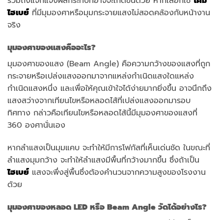
รวมถึงแจกแจงผลกระทบที่อาจจะเกิดขึ้นด้วย หากเลือกใช้
โคม
ไฮเบย์
ที่มีมุมองศาหรือมุมกระจายแสงไม่สอดคล้องกับหน้างาน
จริง
มุมองศาของแสงคืออะไร?
มุมองศาของแสง (Beam Angle) คือความกว้างของแสงที่ถูก
กระจายหรือเปล่งแสงออกมาจากแหล่งกำเนิดแสงใดแหล่ง
กำเนิดแสงหนึ่ง และเพื่อให้คุณเข้าใจได้ง่ายมากยิ่งขึ้น อาจนึกถึง
แสงสว่างจากเทียนไขหรือหลอดไส้ที่เปล่งแสงออกมารอบ
ทิศทาง กล่าวคือเทียนไขหรือหลอดไส้นี้มีมุมองศาของแสงที่
360 องศานั่นเอง
หากลำแสงเป็นมุมแคบ จะทำให้มีการโฟกัสที่เห็นเด่นชัด ในขณะที่
ลำแสงมุมกว้าง จะทำให้ลำแสงมีพื้นที่กว้างมากขึ้น ซึ่งถ้าเป็น
ไฮเบย์
แสงจะพึ่งสู่พื้นซึ่งต้องคำนวนจากความสูงของโรงงาน
ด้วย
มุมองศาของหลอด LED หรือ Beam Angle วัดได้อย่างไร?